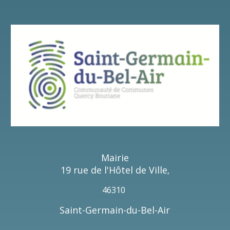
Jeudi
de 14h à 17h
Les mercredi, jeudi et vendredi
de 14h Ã 18h
Permanence à Saint-Germain-du-Bel-Air, espace
socio culturel, bibliothèque,
Vendredi
de 14h à 17h
et le samedi
de 9h Ã 12h
le vendredi matin, de 9h à 12h30
Mairie
19 rue de l'Hôtel de Ville
,
46310
Saint-Germain-du-Bel-Air