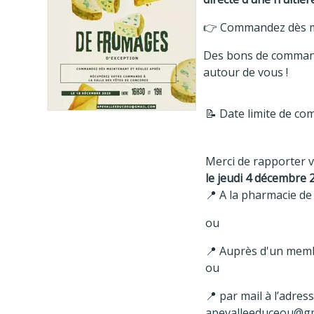
👉 Commandez dès mai
Des bons de commande
autour de vous !
📝 Date limite de c
Merci de rapporter 
le jeudi 4 décembre 
📍 A la pharmacie de
ou
📍 Auprès d'un memb
ou
📍 par mail à l’adress
apevalleeduceou@g