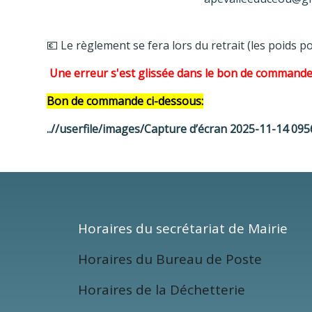
💶 Le règlement se fera lors du retrait (les poids 
Une erreur s'est glissée dans le bon de commande: 
Bon de commande ci-dessous:
..//userfile/images/Capture d’écran 2025-11-14 09
Horaires du secrétariat de Mairie
Horaires du Bureau de Poste
Mardi
14h Ã 18h
Jeudi et vendredi
Horaires de la Déchetterie
de 8h Ã 12h
Lundi
de 14h à 17h