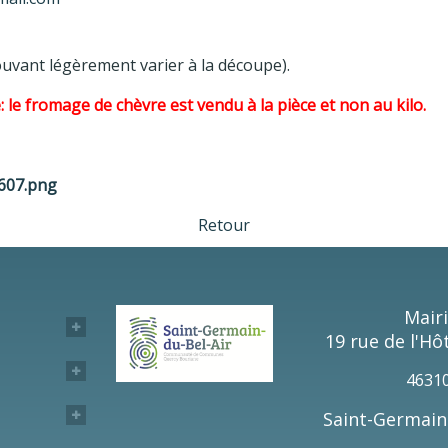
pouvant légèrement varier à la découpe).
le fromage de chèvre est vendu à la pièce et non au kilo.
5607.png
Retour
Mair
19 rue de l'Hôt
4631
Saint-Germain