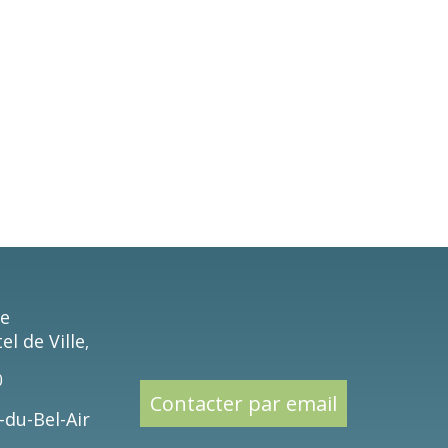
ie
el de Ville
,
0
Contacter par email
-du-Bel-Air