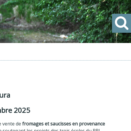
ura
mbre 2025
e vente de
fromages et saucisses en provenance
n soutenant les projets des trois écoles du RPI.