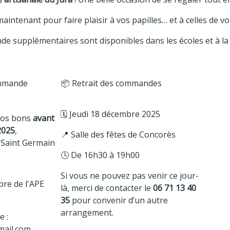
ntenant pour faire plaisir à vos papilles… et à celles de vo
 supplémentaires sont disponibles dans les écoles et à la
ommande
📦 Retrait des commandes
🗓️ Jeudi 18 décembre 2025
vos bons
avant
2025
,
📍 Salle des fêtes de Concorès
 Saint Germain
🕓 De 16h30 à 19h00
Si vous ne pouvez pas venir ce jour-
re de l'APE
là, merci de contacter le
06 71 13 40
35
pour convenir d’un autre
arrangement.
e :
mail.com